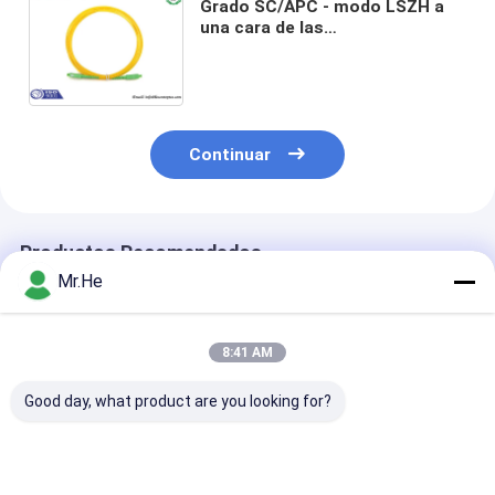
Grado SC/APC - modo LSZH a
una cara de las
telecomunicaciones del cordón
de remiendo de la fibra óptica
de SC/APC solo 3.0m m
Continuar
Productos Recomendados
Mr.He
8:41 AM
Good day, what product are you looking for?
Cable de fribra
La coleta acorazada
Cables al aire l
óptica a dos caras
de la fibra óptica de
del remiendo d