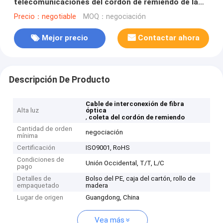
telecomunicaciones del cordón de remiendo de la
fibra óptica de SC/APC solo 3.0m m
Precio：negotiable
MOQ：negociación
Mejor precio
Contactar ahora
Descripción De Producto
Cable de interconexión de fibra
Alta luz
óptica
,
coleta del cordón de remiendo
Cantidad de orden
negociación
mínima
Certificación
ISO9001, RoHS
Condiciones de
Unión Occidental, T/T, L/C
pago
Detalles de
Bolso del PE, caja del cartón, rollo de
empaquetado
madera
Lugar de origen
Guangdong, China
Vea más