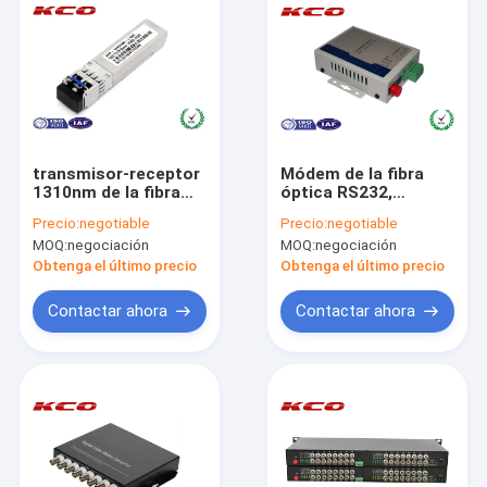
transmisor-receptor
Módem de la fibra
1310nm de la fibra
óptica RS232,
óptica de 10Gbps
convertidor FC UPC
Precio:
negotiable
Precio:
negotiable
SFP con el puerto del
de la fibra óptica de
MOQ:
negociación
MOQ:
negociación
duplex del SM LC
RS422 RS485
Obtenga el último precio
Obtenga el último precio
Contactar ahora
Contactar ahora
En casa
Productos
Los vídeos