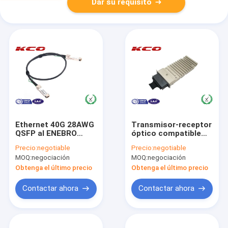
Dar su requisito
Ethernet 40G 28AWG
Transmisor-receptor
QSFP al ENEBRO
óptico compatible
compatible de CISCO
del SC SFP de X2-
Precio:
negotiable
Precio:
negotiable
H3C del cable de
10GB-LR,
MOQ:
negociación
MOQ:
negociación
QSFP
transmisor-receptor
de fibra óptica
Obtenga el último precio
Obtenga el último precio
1310nm
Contactar ahora
Contactar ahora