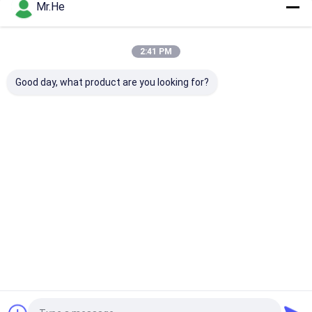
Mr.He
Nuestras Categorías
2:41 PM
Good day, what product are you looking for?
De fibra óptica
Fibra cuerda de
La fibra óptic
Splitter
remiendo óptica
ayuna conecto
Inicio
Mapa del
Contactar
Desktop
Sitio
Ahora
Site
Mapa del Sitio
Política de privacidad
Calidad
De fibra óptica Splitter
Fábrica De China.Copyright © 2026
KOCENT OPTEC LIMITED. All Rights Reserved.