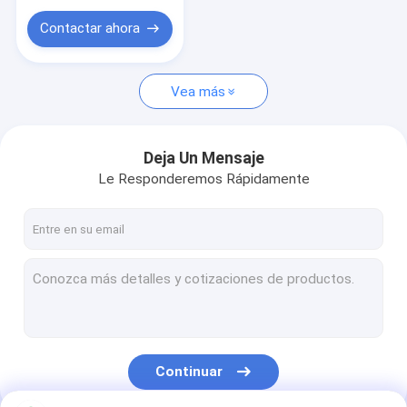
GPON ONU
pulgadas 2U
atormenta el tipo
Contactar ahora
transmisor-receptor de la fibra óptica del sfp
Vea más
Deja Un Mensaje
Le Responderemos Rápidamente
Continuar