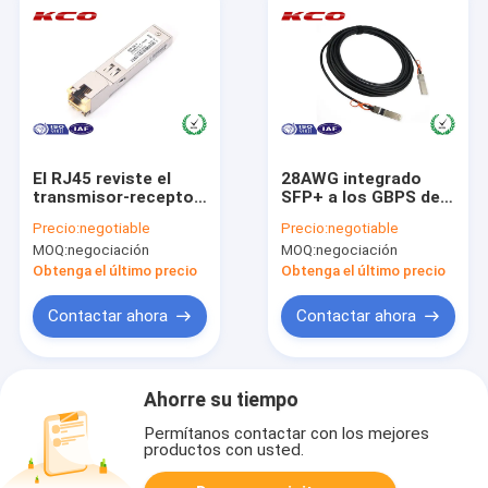
El RJ45 reviste el
28AWG integrado
transmisor-receptor
SFP+ a los GBPS del
1.25G 1000BASE-T de
cable 10 de SFP+,
Precio:
negotiable
Precio:
negotiable
la fibra óptica con
cable óptico activo
MOQ:
negociación
MOQ:
negociación
cobre de SFP para
CAT6 CAT7
Obtenga el último precio
Obtenga el último precio
Contactar ahora
Contactar ahora
Ahorre su tiempo
Permítanos contactar con los mejores
productos con usted.