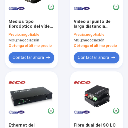
Sobre nosotros
Recorrido por la fábrica
Medios tipo
Vídeo al punto de
fibroóptico del vídeo
larga distancia
Control de calidad
de la voz de los
aumentable del
Precio:
negotiable
Precio:
negotiable
datos del cobre de
estante video de las
MOQ:
negociación
MOQ:
negociación
Ethernet del
maneras del
Contacta con nosotros
convertidor
convertidor 32 de la
Obtenga el último precio
Obtenga el último precio
fibra óptica
Noticias
Contactar ahora
Contactar ahora
Solicitar una cita
De fibra óptica Splitter
Fibra cuerda de remiendo óptica
La fibra óptica ayuna conector
Ethernet del
Fibra dual del SC LC