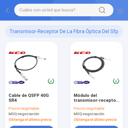
Transmisor-Receptor De La Fibra Óptica Del Sfp
(36)
Cable de QSFP 40G
Módulo del
SR4
transmisor-receptor
de la fibra óptica
Precio:
negotiable
Precio:
negotiable
MOQ:
negociación
MOQ:
negociación
Obtenga el último precio
Obtenga el último precio